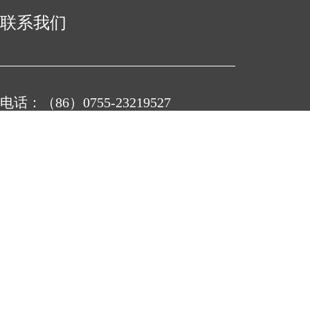
联系我们
电话：（86）0755-23219527
地址：
深圳市宝安区石岩街道石龙社区工业二路5