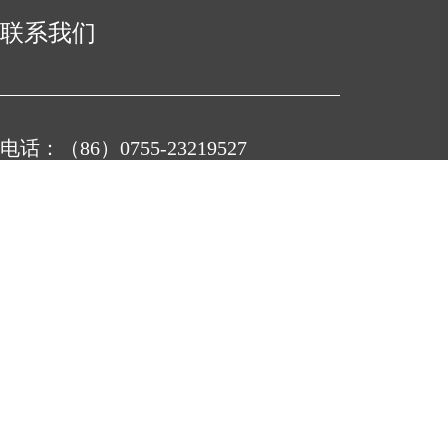
联系我们
电话：（86）0755-23219527
地址：
深圳市宝安区石岩街道石龙社区工业二路5