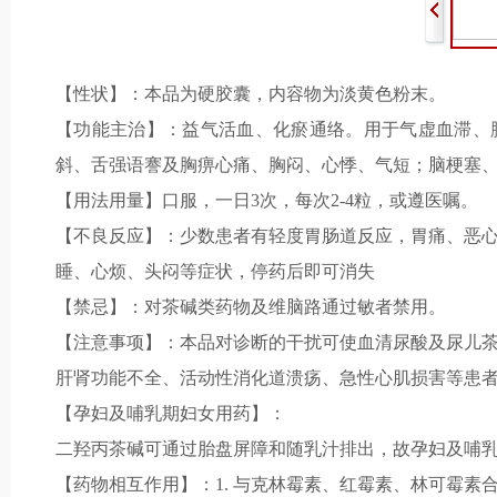
【性状】：本品为硬胶囊，内容物为淡黄色粉末。
【功能主治】：益气活血、化瘀通络。用于气虚血滞、
斜、舌强语謇及胸痹心痛、胸闷、心悸、气短；脑梗塞
【用法用量】口服，一日3次，每次2-4粒，或遵医嘱。
【不良反应】：少数患者有轻度胃肠道反应，胃痛、恶
睡、心烦、头闷等症状，停药后即可消失
【禁忌】：对茶碱类药物及维脑路通过敏者禁用。
【注意事项】：本品对诊断的干扰可使血清尿酸及尿儿
肝肾功能不全、活动性消化道溃疡、急性心肌损害等患
【孕妇及哺乳期妇女用药】：
二羟丙茶碱可通过胎盘屏障和随乳汁排出，故孕妇及哺
【药物相互作用】：1. 与克林霉素、红霉素、林可霉